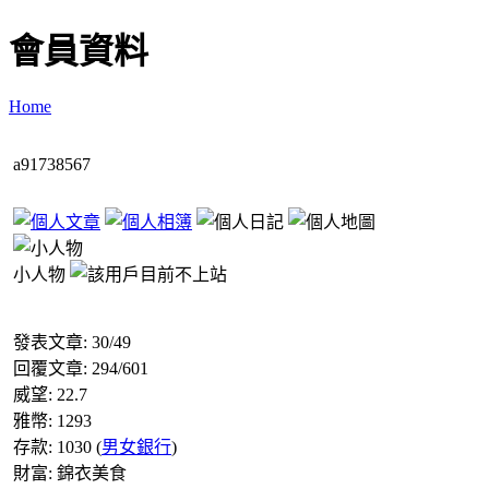
會員資料
Home
a91738567
小人物
發表文章:
30
/
49
回覆文章:
294
/
601
威望:
22.7
雅幣:
1293
存款:
1030
(
男女銀行
)
財富:
錦衣美食