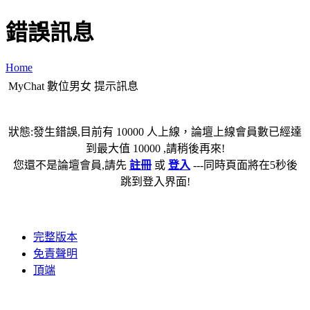
錯誤訊息
Home
MyChat 數位男女 提示訊息
狀態:發生錯誤,目前有 10000 人上線，論壇上線會員數已經達
到最大值 10000 ,請稍後再來!
您還不是論壇會員,請先
註冊
或
登入
---同時頁面將在5秒後
跳到登入界面!
完整版本
免責聲明
頂端