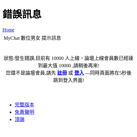
錯誤訊息
Home
MyChat 數位男女 提示訊息
狀態:發生錯誤,目前有 10000 人上線，論壇上線會員數已經達
到最大值 10000 ,請稍後再來!
您還不是論壇會員,請先
註冊
或
登入
---同時頁面將在5秒後
跳到登入界面!
完整版本
免責聲明
頂端