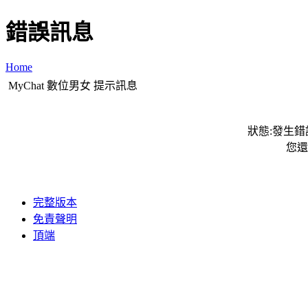
錯誤訊息
Home
MyChat 數位男女 提示訊息
狀態:發生錯誤
您還
完整版本
免責聲明
頂端