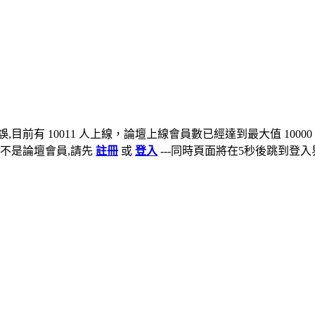
,目前有 10011 人上線，論壇上線會員數已經達到最大值 10000
不是論壇會員,請先
註冊
或
登入
---同時頁面將在5秒後跳到登入