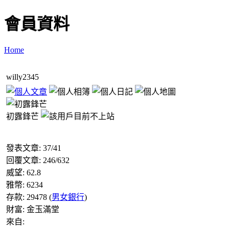
會員資料
Home
willy2345
初露鋒芒
發表文章:
37
/
41
回覆文章:
246
/
632
威望:
62.8
雅幣:
6234
存款:
29478
(
男女銀行
)
財富:
金玉滿堂
來自: