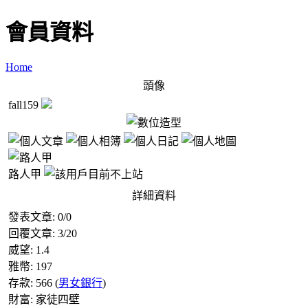
會員資料
Home
頭像
fall159
路人甲
詳細資料
發表文章:
0
/
0
回覆文章:
3
/
20
威望:
1.4
雅幣:
197
存款:
566
(
男女銀行
)
財富:
家徒四壁