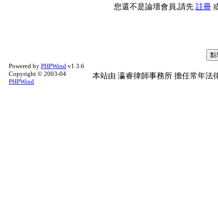
您還不是論壇會員,請先
註冊
Powered by
PHPWind
v1.3.6
Copyright © 2003-04
本站由
瀛睿律師事務所
擔任常年法律
PHPWind