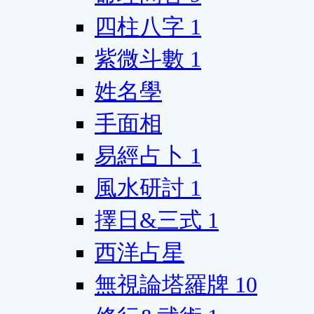
四柱八字
1
紫微斗數
1
姓名學
手面相
易經占卜
1
風水研討
1
擇日&三式
1
西洋占星
無視論塔羅牌
10