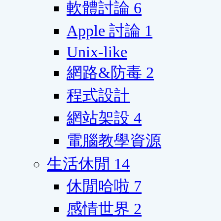
軟體討論
6
Apple 討論
1
Unix-like
網路&防毒
2
程式設計
網站架設
4
電腦教學資源
生活休閒
14
休閒哈啦
7
感情世界
2