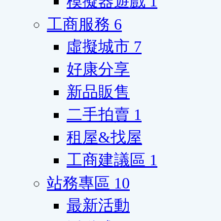
模擬器遊戲
1
工商服務
6
虛擬城市
7
好康分享
新品販售
二手拍賣
1
租屋&找屋
工商建議區
1
站務專區
10
最新活動