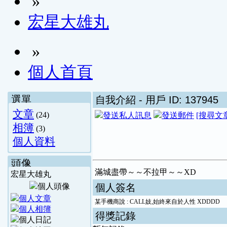
»
宏星大雄丸
»
個人首頁
選單
自我介紹
- 用戶 ID: 137945
文章
(24)
[搜尋文
相簿
(3)
個人資料
頭像
滿城盡帶～～不拉甲～～XD
宏星大雄丸
個人簽名
某手機商說 : CALL妓,始終來自於人性 XDDDD
得獎記錄