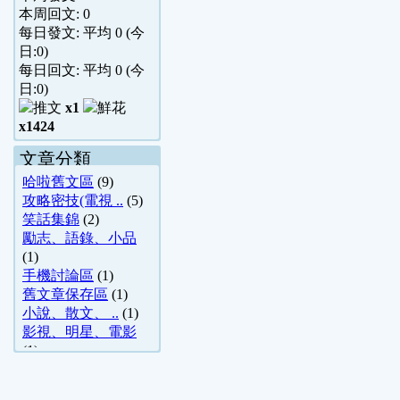
本周回文:
0
每日發文: 平均
0
(今
日:
0
)
每日回文: 平均
0
(今
日:
0
)
x1
x1424
文章分類
哈啦舊文區
(9)
攻略密技(電視 ..
(5)
笑話集錦
(2)
勵志、語錄、小品
(1)
手機討論區
(1)
舊文章保存區
(1)
小說、散文、 ..
(1)
影視、明星、電影
(1)