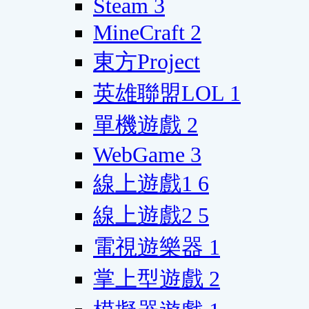
Steam
3
MineCraft
2
東方Project
英雄聯盟LOL
1
單機遊戲
2
WebGame
3
線上遊戲1
6
線上遊戲2
5
電視遊樂器
1
掌上型遊戲
2