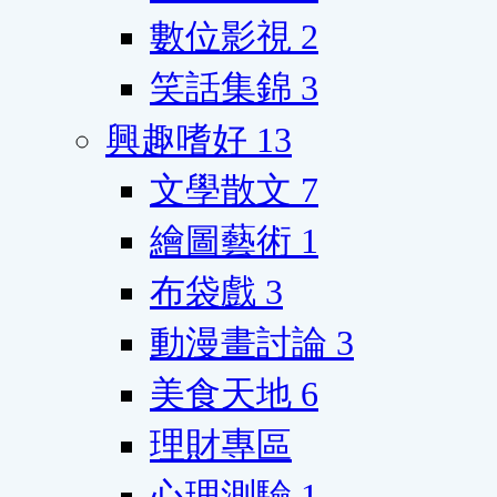
數位影視
2
笑話集錦
3
興趣嗜好
13
文學散文
7
繪圖藝術
1
布袋戲
3
動漫畫討論
3
美食天地
6
理財專區
心理測驗
1