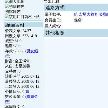
暫無記錄
連絡方式
初露鋒芒
電子郵件:
給 宏星大雄丸 發郵
會員生日:
保密
詳細資料
個人網站:
發表文章:
24
/
37
其他相關
回覆文章:
632
/
1419
威望:
61.9
雅幣:
790
存款:
23968
(
男女銀
行
)
財富:
金玉滿堂
來自:
宏星製藥
支持度:
0
註冊時間:
2005-07-12
最後登入:
2009-06-18
上次登入:
2009-06-12
心情日記:
0 篇
數位金幣:
0
(
購買金
幣
)
本周發文:
0