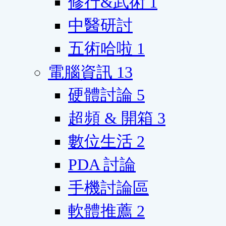
修行&武術
1
中醫研討
五術哈啦
1
電腦資訊
13
硬體討論
5
超頻 & 開箱
3
數位生活
2
PDA 討論
手機討論區
軟體推薦
2