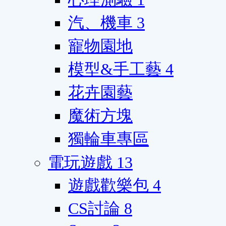
汽、機車
3
寵物園地
模型&手工藝
4
花卉園藝
魔術方塊
獨輪車專區
電玩遊戲
13
遊戲歡樂包
4
CS討論
8