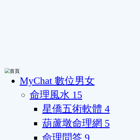
MyChat 數位男女
命理風水
15
星僑五術軟體
4
葫蘆墩命理網
5
命理問答
9