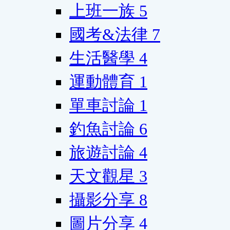
上班一族
5
國考&法律
7
生活醫學
4
運動體育
1
單車討論
1
釣魚討論
6
旅遊討論
4
天文觀星
3
攝影分享
8
圖片分享
4