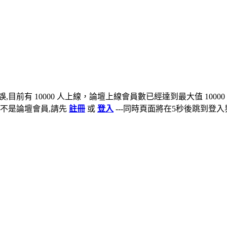
,目前有 10000 人上線，論壇上線會員數已經達到最大值 10000
不是論壇會員,請先
註冊
或
登入
---同時頁面將在5秒後跳到登入