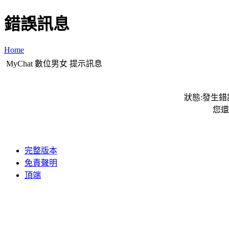
錯誤訊息
Home
MyChat 數位男女 提示訊息
狀態:發生錯誤
您還
完整版本
免責聲明
頂端