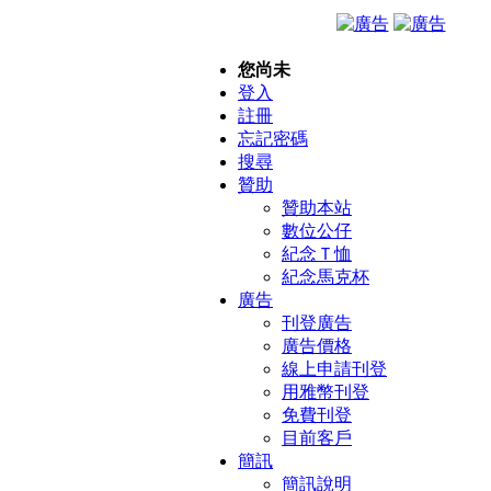
您尚未
登入
註冊
忘記密碼
搜尋
贊助
贊助本站
數位公仔
紀念Ｔ恤
紀念馬克杯
廣告
刊登廣告
廣告價格
線上申請刊登
用雅幣刊登
免費刊登
目前客戶
簡訊
簡訊說明