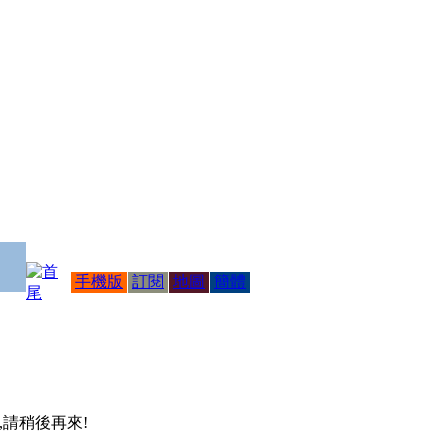
手機版
訂閱
地圖
簡體
 ,請稍後再來!