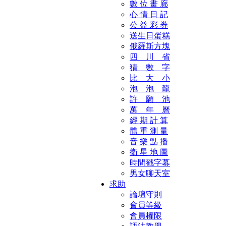
數 位 畫 廊
心 情 日 記
公 益 彩 券
送生日蛋糕
俄羅斯方塊
四 川 省
猜 數 字
比 大 小
泡 泡 龍
許 願 池
萬 年 曆
經 期 計 算
體 重 測 量
音 樂 點 播
衛 星 地 圖
時間戳字幕
男女聊天室
求助
論壇守則
會員等級
會員權限