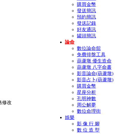
購買金幣
發送簡訊
預約簡訊
發送記錄
好友通訊
罐頭簡訊
論命
數位論命舘
免費排盤工具
葫蘆墩 優生造命
葫蘆墩 八字命書
影音論命(葫蘆墩)
影音占卜(葫蘆墩)
購買金幣
星座分析
孔明神數
周公解夢
數位命理街
娛樂
影 像 行 腳
數 位 造 型