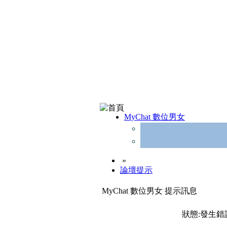
MyChat 數位男女
»
論壇提示
MyChat 數位男女 提示訊息
狀態:發生錯誤