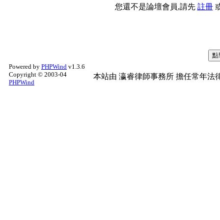
您還不是論壇會員,請先
註冊
Powered by
PHPWind
v1.3.6
Copyright © 2003-04
本站由
瀛睿律師事務所
擔任常年法律
PHPWind