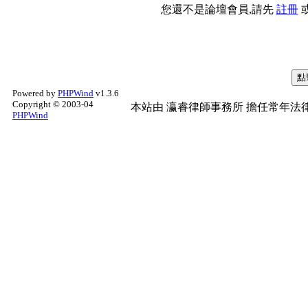
您還不是論壇會員,請先
註冊
Powered by
PHPWind
v1.3.6
Copyright © 2003-04
本站由
瀛睿律師事務所
擔任常年法律
PHPWind