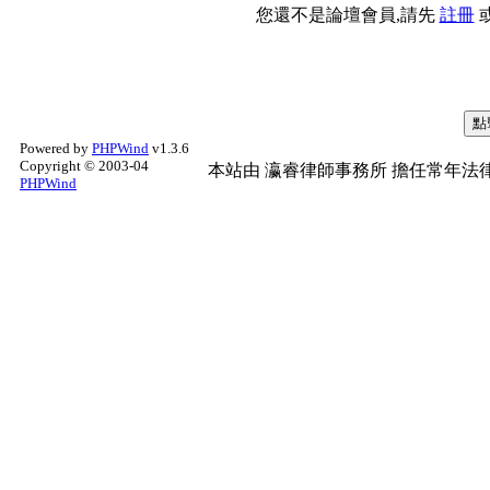
您還不是論壇會員,請先
註冊
Powered by
PHPWind
v1.3.6
Copyright © 2003-04
本站由
瀛睿律師事務所
擔任常年法律
PHPWind