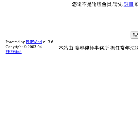
您還不是論壇會員,請先
註冊
Powered by
PHPWind
v1.3.6
Copyright © 2003-04
本站由
瀛睿律師事務所
擔任常年法律
PHPWind