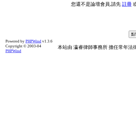
您還不是論壇會員,請先
註冊
Powered by
PHPWind
v1.3.6
Copyright © 2003-04
本站由
瀛睿律師事務所
擔任常年法律
PHPWind