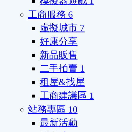
模擬器遊戲
1
工商服務
6
虛擬城市
7
好康分享
新品販售
二手拍賣
1
租屋&找屋
工商建議區
1
站務專區
10
最新活動