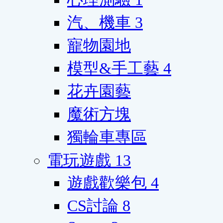
汽、機車
3
寵物園地
模型&手工藝
4
花卉園藝
魔術方塊
獨輪車專區
電玩遊戲
13
遊戲歡樂包
4
CS討論
8