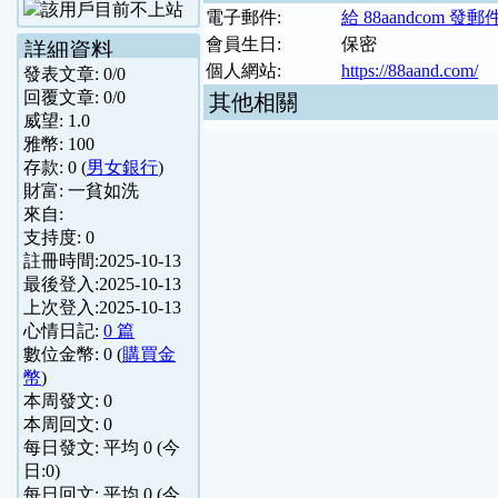
電子郵件:
給 88aandcom 發郵
會員生日:
保密
詳細資料
個人網站:
https://88aand.com/
發表文章:
0
/
0
回覆文章:
0
/
0
其他相關
威望:
1.0
雅幣:
100
存款:
0
(
男女銀行
)
財富:
一貧如洗
來自:
支持度:
0
註冊時間:
2025-10-13
最後登入:
2025-10-13
上次登入:
2025-10-13
心情日記:
0 篇
數位金幣:
0
(
購買金
幣
)
本周發文:
0
本周回文:
0
每日發文: 平均
0
(今
日:
0
)
每日回文: 平均
0
(今