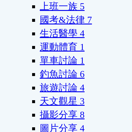
上班一族
5
國考&法律
7
生活醫學
4
運動體育
1
單車討論
1
釣魚討論
6
旅遊討論
4
天文觀星
3
攝影分享
8
圖片分享
4