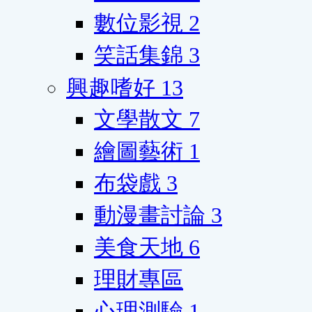
數位影視
2
笑話集錦
3
興趣嗜好
13
文學散文
7
繪圖藝術
1
布袋戲
3
動漫畫討論
3
美食天地
6
理財專區
心理測驗
1