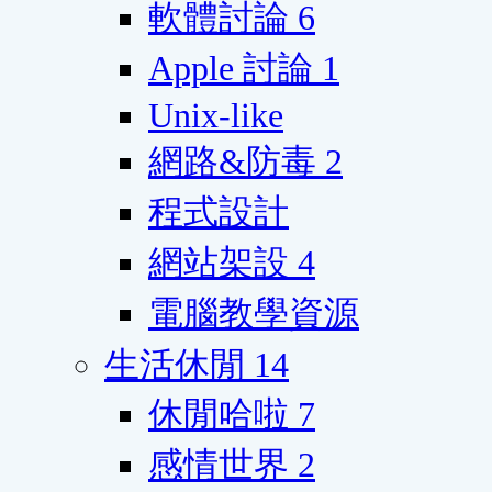
軟體討論
6
Apple 討論
1
Unix-like
網路&防毒
2
程式設計
網站架設
4
電腦教學資源
生活休閒
14
休閒哈啦
7
感情世界
2