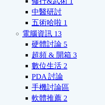
修行&武術
1
中醫研討
五術哈啦
1
電腦資訊
13
硬體討論
5
超頻 & 開箱
3
數位生活
2
PDA 討論
手機討論區
軟體推薦
2