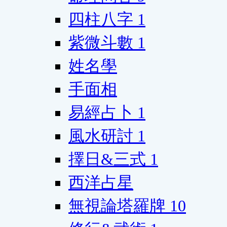
四柱八字
1
紫微斗數
1
姓名學
手面相
易經占卜
1
風水研討
1
擇日&三式
1
西洋占星
無視論塔羅牌
10