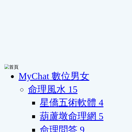
MyChat 數位男女
命理風水
15
星僑五術軟體
4
葫蘆墩命理網
5
命理問答
9