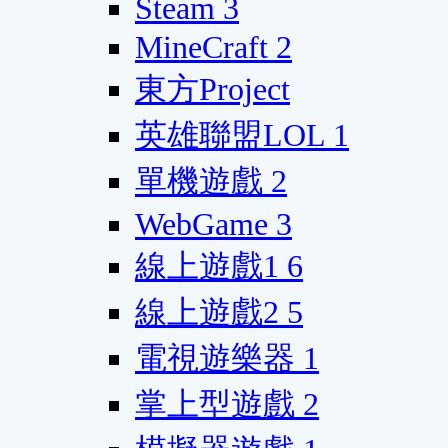
Steam
3
MineCraft
2
東方Project
英雄聯盟LOL
1
單機遊戲
2
WebGame
3
線上遊戲1
6
線上遊戲2
5
電視遊樂器
1
掌上型遊戲
2