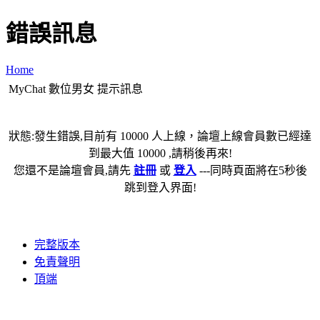
錯誤訊息
Home
MyChat 數位男女 提示訊息
狀態:發生錯誤,目前有 10000 人上線，論壇上線會員數已經達
到最大值 10000 ,請稍後再來!
您還不是論壇會員,請先
註冊
或
登入
---同時頁面將在5秒後
跳到登入界面!
完整版本
免責聲明
頂端