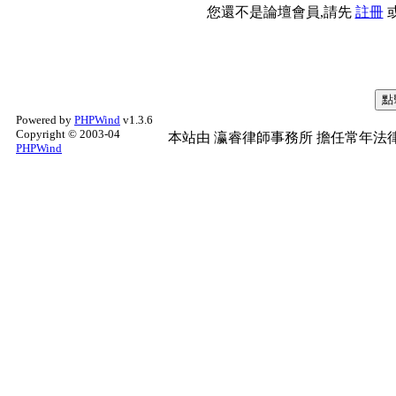
您還不是論壇會員,請先
註冊
Powered by
PHPWind
v1.3.6
Copyright © 2003-04
本站由
瀛睿律師事務所
擔任常年法律
PHPWind