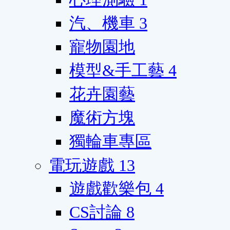
汽、機車
3
寵物園地
模型&手工藝
4
花卉園藝
魔術方塊
獨輪車專區
電玩遊戲
13
遊戲歡樂包
4
CS討論
8