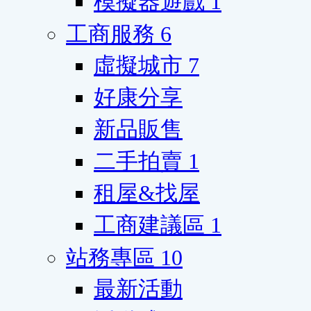
模擬器遊戲
1
工商服務
6
虛擬城市
7
好康分享
新品販售
二手拍賣
1
租屋&找屋
工商建議區
1
站務專區
10
最新活動