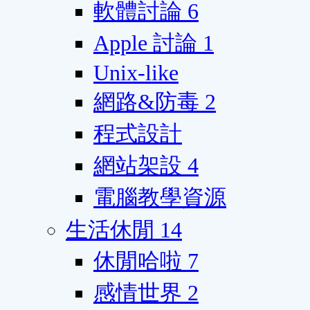
軟體討論
6
Apple 討論
1
Unix-like
網路&防毒
2
程式設計
網站架設
4
電腦教學資源
生活休閒
14
休閒哈啦
7
感情世界
2