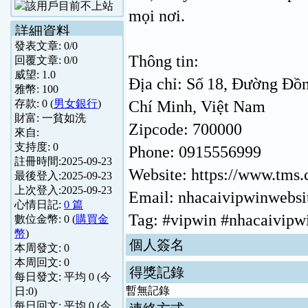
mọi nơi.
詳細資料
發表文章:
0
/
0
Thông tin:
回覆文章:
0
/
0
威望:
1.0
Địa chỉ: Số 18, Đường Đồn
雅幣:
100
Chí Minh, Việt Nam
存款:
0
(
男女銀行
)
財富:
一貧如洗
Zipcode: 700000
來自:
支持度:
0
Phone: 0915556999
註冊時間:
2025-09-23
Website: https://www.tms.
最後登入:
2025-09-23
上次登入:
2025-09-23
Email: nhacaivipwinwebs
心情日記:
0 篇
Tag: #vipwin #nhacaivipw
數位金幣:
0
(
購買金
幣
)
個人簽名
本周發文:
0
本周回文:
0
得獎記錄
每日發文: 平均
0
(今
暫無記錄
日:
0
)
每日回文: 平均
0
(今