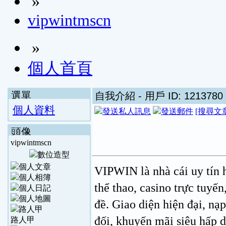
»
vipwintmscn
»
個人首頁
選單
自我介紹
- 用戶 ID: 1213780
個人資料
[搜尋文
頭像
vipwintmscn
VIPWIN là nhà cái uy tín 
thể thao, casino trực tuyến
đề. Giao diện hiện đại, nạ
đối, khuyến mãi siêu hấp d
路人甲