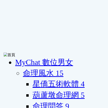
MyChat 數位男女
命理風水
15
星僑五術軟體
4
葫蘆墩命理網
5
命理問答
9