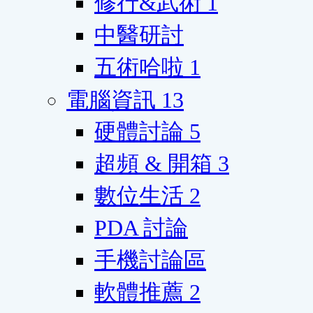
修行&武術
1
中醫研討
五術哈啦
1
電腦資訊
13
硬體討論
5
超頻 & 開箱
3
數位生活
2
PDA 討論
手機討論區
軟體推薦
2