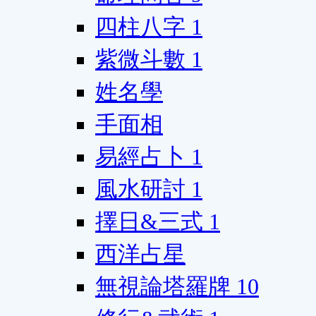
四柱八字
1
紫微斗數
1
姓名學
手面相
易經占卜
1
風水研討
1
擇日&三式
1
西洋占星
無視論塔羅牌
10