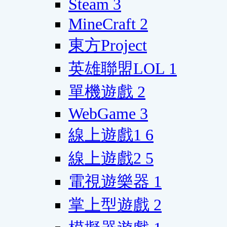
Steam
3
MineCraft
2
東方Project
英雄聯盟LOL
1
單機遊戲
2
WebGame
3
線上遊戲1
6
線上遊戲2
5
電視遊樂器
1
掌上型遊戲
2