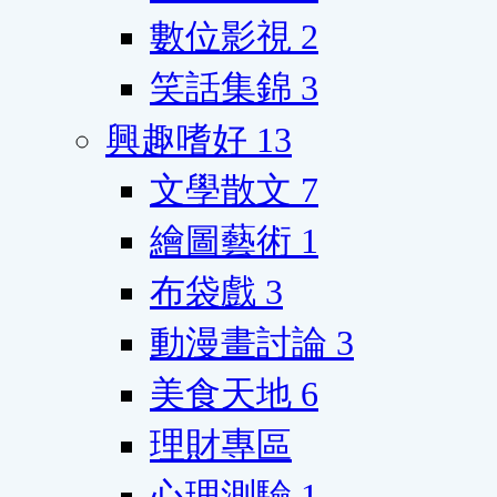
數位影視
2
笑話集錦
3
興趣嗜好
13
文學散文
7
繪圖藝術
1
布袋戲
3
動漫畫討論
3
美食天地
6
理財專區
心理測驗
1