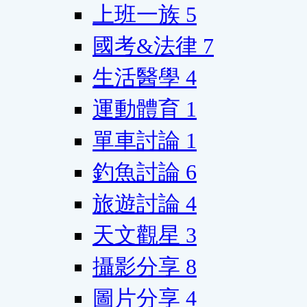
上班一族
5
國考&法律
7
生活醫學
4
運動體育
1
單車討論
1
釣魚討論
6
旅遊討論
4
天文觀星
3
攝影分享
8
圖片分享
4