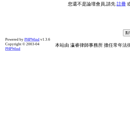
您還不是論壇會員,請先
註冊
Powered by
PHPWind
v1.3.6
Copyright © 2003-04
本站由
瀛睿律師事務所
擔任常年法律
PHPWind