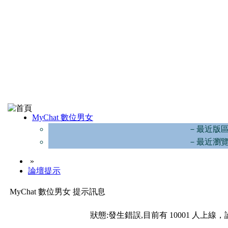
MyChat 數位男女
－最近版
－最近瀏
»
論壇提示
MyChat 數位男女 提示訊息
狀態:發生錯誤,目前有 10001 人上線