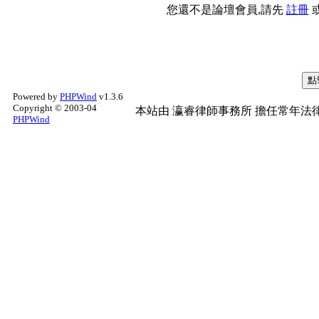
您還不是論壇會員,請先
註冊
Powered by
PHPWind
v1.3.6
Copyright © 2003-04
本站由
瀛睿律師事務所
擔任常年法律
PHPWind