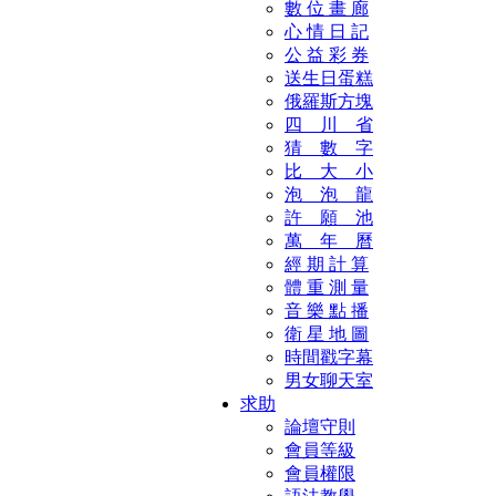
數 位 畫 廊
心 情 日 記
公 益 彩 券
送生日蛋糕
俄羅斯方塊
四 川 省
猜 數 字
比 大 小
泡 泡 龍
許 願 池
萬 年 曆
經 期 計 算
體 重 測 量
音 樂 點 播
衛 星 地 圖
時間戳字幕
男女聊天室
求助
論壇守則
會員等級
會員權限