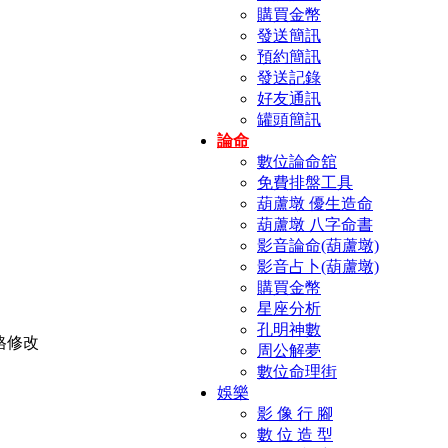
購買金幣
發送簡訊
預約簡訊
發送記錄
好友通訊
罐頭簡訊
論命
數位論命舘
免費排盤工具
葫蘆墩 優生造命
葫蘆墩 八字命書
影音論命(葫蘆墩)
影音占卜(葫蘆墩)
購買金幣
星座分析
孔明神數
周公解夢
數位命理街
娛樂
影 像 行 腳
數 位 造 型