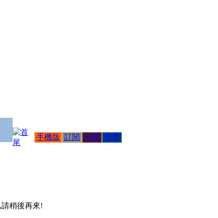
手機版
訂閱
地圖
簡體
 ,請稍後再來!