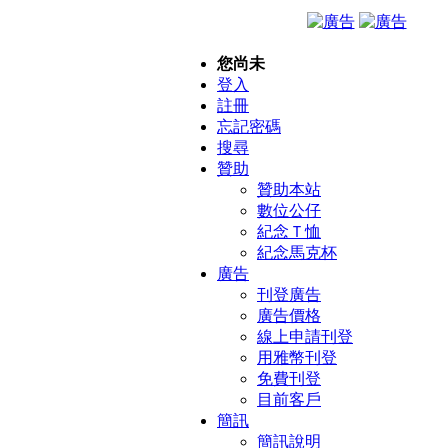
您尚未
登入
註冊
忘記密碼
搜尋
贊助
贊助本站
數位公仔
紀念Ｔ恤
紀念馬克杯
廣告
刊登廣告
廣告價格
線上申請刊登
用雅幣刊登
免費刊登
目前客戶
簡訊
簡訊說明