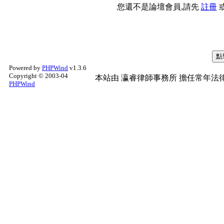
您還不是論壇會員,請先
註冊
Powered by
PHPWind
v1.3.6
Copyright © 2003-04
本站由
瀛睿律師事務所
擔任常年法律
PHPWind