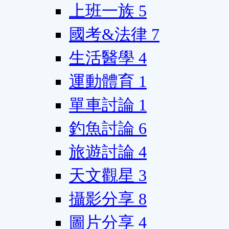
上班一族
5
國考&法律
7
生活醫學
4
運動體育
1
單車討論
1
釣魚討論
6
旅遊討論
4
天文觀星
3
攝影分享
8
圖片分享
4