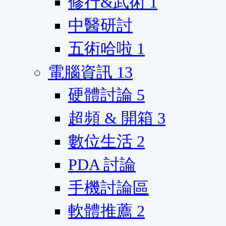
修行&武術
1
中醫研討
五術哈啦
1
電腦資訊
13
硬體討論
5
超頻 & 開箱
3
數位生活
2
PDA 討論
手機討論區
軟體推薦
2