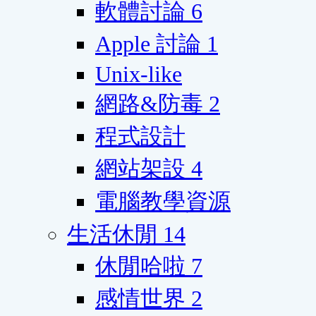
軟體討論
6
Apple 討論
1
Unix-like
網路&防毒
2
程式設計
網站架設
4
電腦教學資源
生活休閒
14
休閒哈啦
7
感情世界
2