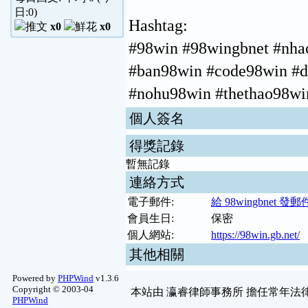
日:
0
)
Hashtag:
x0
x0
#98win #98wingbnet #nha
#ban98win #code98win #d
#nohu98win #thethao98wi
個人簽名
得獎記錄
暫無記錄
連絡方式
電子郵件:
給 98wingbnet 發郵
會員生日:
保密
個人網站:
https://98win.gb.net/
其他相關
Powered by
PHPWind
v1.3.6
Copyright © 2003-04
本站由
瀛睿律師事務所
擔任常年法律
PHPWind