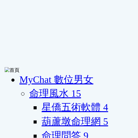
MyChat 數位男女
命理風水
15
星僑五術軟體
4
葫蘆墩命理網
5
命理問答
9