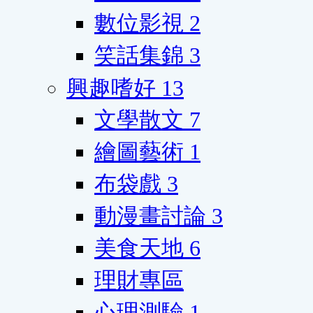
數位影視
2
笑話集錦
3
興趣嗜好
13
文學散文
7
繪圖藝術
1
布袋戲
3
動漫畫討論
3
美食天地
6
理財專區
心理測驗
1