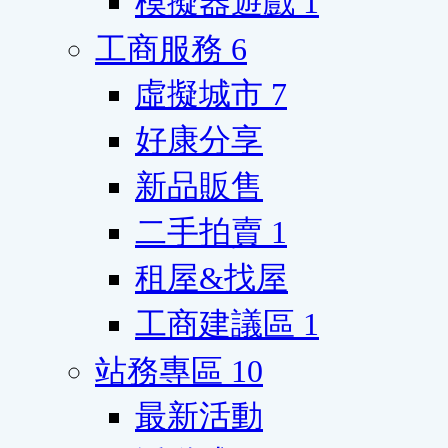
模擬器遊戲
1
工商服務
6
虛擬城市
7
好康分享
新品販售
二手拍賣
1
租屋&找屋
工商建議區
1
站務專區
10
最新活動