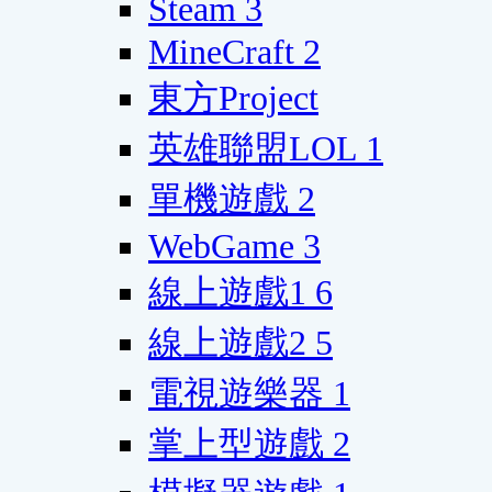
Steam
3
MineCraft
2
東方Project
英雄聯盟LOL
1
單機遊戲
2
WebGame
3
線上遊戲1
6
線上遊戲2
5
電視遊樂器
1
掌上型遊戲
2