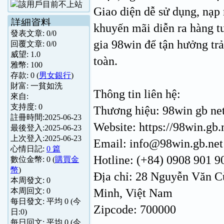
Giao diện dễ sử dụng, nạp 
詳細資料
khuyến mãi diễn ra hàng t
發表文章:
0
/
0
gia 98win để tận hưởng tr
回覆文章:
0
/
0
威望:
1.0
toàn.
雅幣:
100
存款:
0
(
男女銀行
)
財富:
一貧如洗
Thông tin liên hệ:
來自:
支持度:
0
Thương hiệu: 98win gb ne
註冊時間:
2025-06-23
Website: https://98win.gb.
最後登入:
2025-06-23
上次登入:
2025-06-23
Email: info@98win.gb.net
心情日記:
0 篇
Hotline: (+84) 0908 901 9
數位金幣:
0
(
購買金
幣
)
Địa chỉ: 28 Nguyễn Văn C
本周發文:
0
Minh, Việt Nam
本周回文:
0
每日發文: 平均
0
(今
Zipcode: 700000
日:
0
)
每日回文: 平均
0
(今