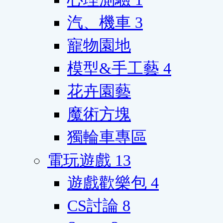
汽、機車
3
寵物園地
模型&手工藝
4
花卉園藝
魔術方塊
獨輪車專區
電玩遊戲
13
遊戲歡樂包
4
CS討論
8