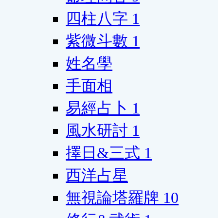
四柱八字
1
紫微斗數
1
姓名學
手面相
易經占卜
1
風水研討
1
擇日&三式
1
西洋占星
無視論塔羅牌
10