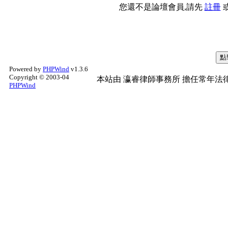
您還不是論壇會員,請先
註冊
Powered by
PHPWind
v1.3.6
Copyright © 2003-04
本站由
瀛睿律師事務所
擔任常年法律
PHPWind