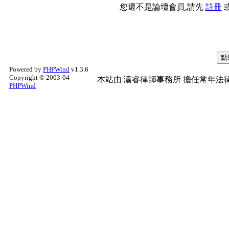
您還不是論壇會員,請先
註冊
Powered by
PHPWind
v1.3.6
Copyright © 2003-04
本站由
瀛睿律師事務所
擔任常年法律
PHPWind