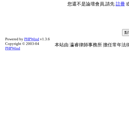
您還不是論壇會員,請先
註冊
Powered by
PHPWind
v1.3.6
Copyright © 2003-04
本站由
瀛睿律師事務所
擔任常年法律
PHPWind