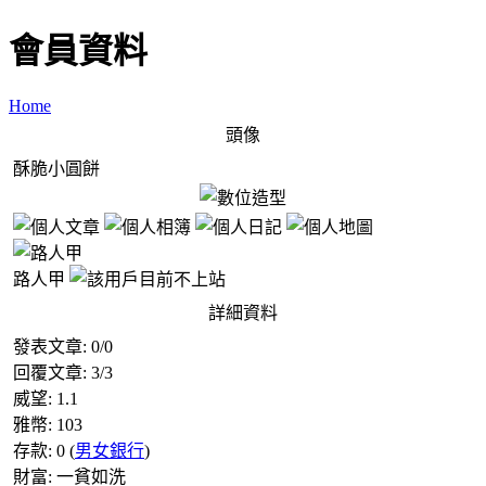
會員資料
Home
頭像
酥脆小圓餅
路人甲
詳細資料
發表文章:
0
/
0
回覆文章:
3
/
3
威望:
1.1
雅幣:
103
存款:
0
(
男女銀行
)
財富:
一貧如洗