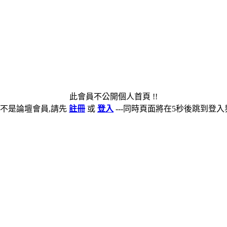
此會員不公開個人首頁 !!
不是論壇會員,請先
註冊
或
登入
---同時頁面將在5秒後跳到登入