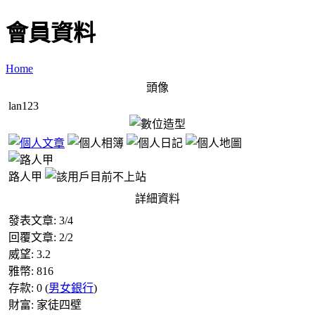
會員資料
Home
頭像
lan123
路人甲
詳細資料
發表文章:
3
/
4
回覆文章:
2
/
2
威望:
3.2
雅幣:
816
存款:
0
(
男女銀行
)
財富:
家徒四壁