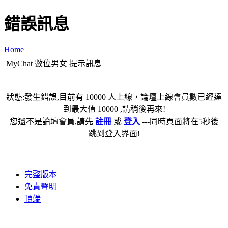
錯誤訊息
Home
MyChat 數位男女 提示訊息
狀態:發生錯誤,目前有 10000 人上線，論壇上線會員數已經達
到最大值 10000 ,請稍後再來!
您還不是論壇會員,請先
註冊
或
登入
---同時頁面將在5秒後
跳到登入界面!
完整版本
免責聲明
頂端