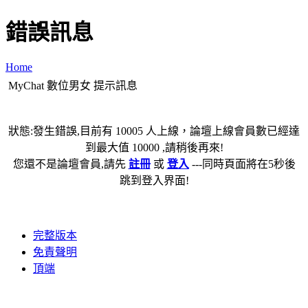
錯誤訊息
Home
MyChat 數位男女 提示訊息
狀態:發生錯誤,目前有 10005 人上線，論壇上線會員數已經達
到最大值 10000 ,請稍後再來!
您還不是論壇會員,請先
註冊
或
登入
---同時頁面將在5秒後
跳到登入界面!
完整版本
免責聲明
頂端