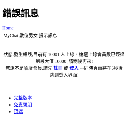
錯誤訊息
Home
MyChat 數位男女 提示訊息
狀態:發生錯誤,目前有 10001 人上線，論壇上線會員數已經達
到最大值 10000 ,請稍後再來!
您還不是論壇會員,請先
註冊
或
登入
---同時頁面將在5秒後
跳到登入界面!
完整版本
免責聲明
頂端