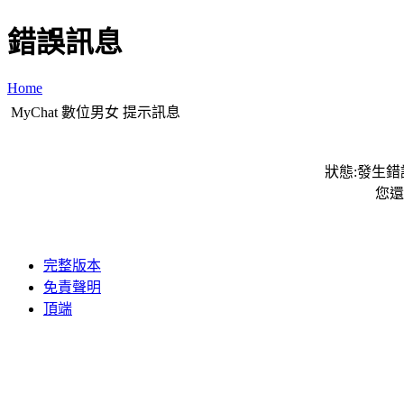
錯誤訊息
Home
MyChat 數位男女 提示訊息
狀態:發生錯誤
您還
完整版本
免責聲明
頂端