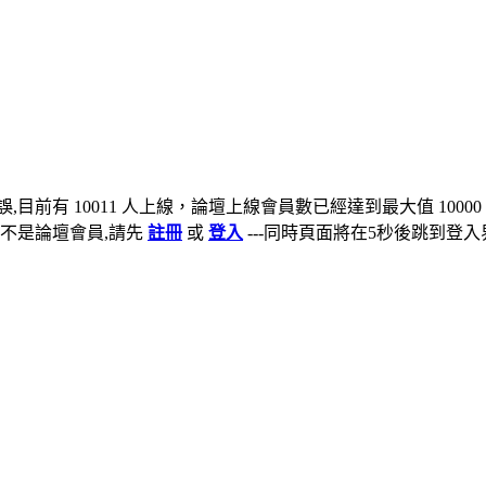
,目前有 10011 人上線，論壇上線會員數已經達到最大值 10000
不是論壇會員,請先
註冊
或
登入
---同時頁面將在5秒後跳到登入