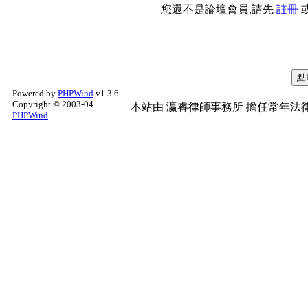
您還不是論壇會員,請先
註冊
Powered by
PHPWind
v1.3.6
Copyright © 2003-04
本站由
瀛睿律師事務所
擔任常年法律
PHPWind