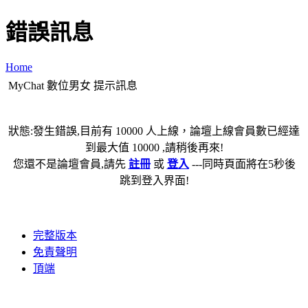
錯誤訊息
Home
MyChat 數位男女 提示訊息
狀態:發生錯誤,目前有 10000 人上線，論壇上線會員數已經達
到最大值 10000 ,請稍後再來!
您還不是論壇會員,請先
註冊
或
登入
---同時頁面將在5秒後
跳到登入界面!
完整版本
免責聲明
頂端