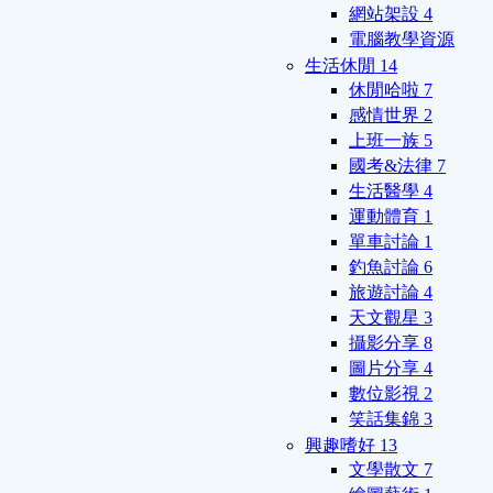
網站架設
4
電腦教學資源
生活休閒
14
休閒哈啦
7
感情世界
2
上班一族
5
國考&法律
7
生活醫學
4
運動體育
1
單車討論
1
釣魚討論
6
旅遊討論
4
天文觀星
3
攝影分享
8
圖片分享
4
數位影視
2
笑話集錦
3
興趣嗜好
13
文學散文
7