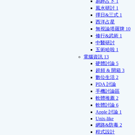
易經占卜
1
風水研討
1
擇日&三式
1
西洋占星
無視論塔羅牌
10
修行&武術
1
中醫研討
五術哈啦
1
電腦資訊
13
硬體討論
5
超頻 & 開箱
3
數位生活
2
PDA 討論
手機討論區
軟體推薦
2
軟體討論
6
Apple 討論
1
Unix-like
網路&防毒
2
程式設計