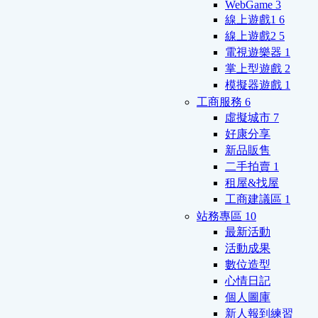
WebGame
3
線上遊戲1
6
線上遊戲2
5
電視遊樂器
1
掌上型遊戲
2
模擬器遊戲
1
工商服務
6
虛擬城市
7
好康分享
新品販售
二手拍賣
1
租屋&找屋
工商建議區
1
站務專區
10
最新活動
活動成果
數位造型
心情日記
個人圖庫
新人報到練習