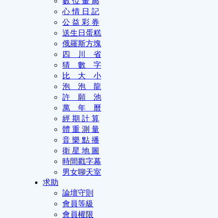
數 位 畫 廊
心 情 日 記
公 益 彩 券
送生日蛋糕
俄羅斯方塊
四 川 省
猜 數 字
比 大 小
泡 泡 龍
許 願 池
萬 年 曆
經 期 計 算
體 重 測 量
音 樂 點 播
衛 星 地 圖
時間戳字幕
男女聊天室
求助
論壇守則
會員等級
會員權限