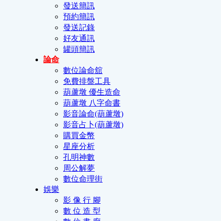
發送簡訊
預約簡訊
發送記錄
好友通訊
罐頭簡訊
論命
數位論命舘
免費排盤工具
葫蘆墩 優生造命
葫蘆墩 八字命書
影音論命(葫蘆墩)
影音占卜(葫蘆墩)
購買金幣
星座分析
孔明神數
周公解夢
數位命理街
娛樂
影 像 行 腳
數 位 造 型