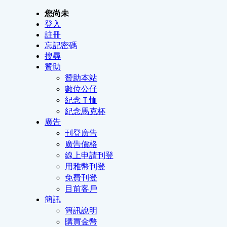
您尚未
登入
註冊
忘記密碼
搜尋
贊助
贊助本站
數位公仔
紀念Ｔ恤
紀念馬克杯
廣告
刊登廣告
廣告價格
線上申請刊登
用雅幣刊登
免費刊登
目前客戶
簡訊
簡訊說明
購買金幣