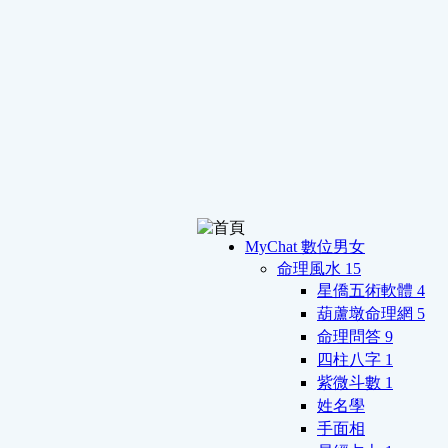
MyChat 數位男女
命理風水
15
星僑五術軟體
4
葫蘆墩命理網
5
命理問答
9
四柱八字
1
紫微斗數
1
姓名學
手面相