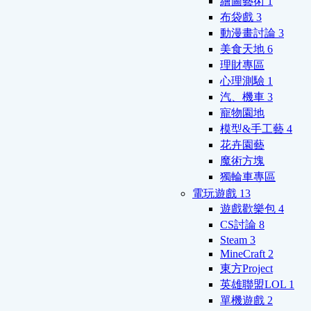
繪圖藝術
1
布袋戲
3
動漫畫討論
3
美食天地
6
理財專區
心理測驗
1
汽、機車
3
寵物園地
模型&手工藝
4
花卉園藝
魔術方塊
獨輪車專區
電玩遊戲
13
遊戲歡樂包
4
CS討論
8
Steam
3
MineCraft
2
東方Project
英雄聯盟LOL
1
單機遊戲
2