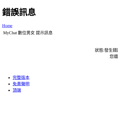
錯誤訊息
Home
MyChat 數位男女 提示訊息
狀態:發生錯誤
您還
完整版本
免責聲明
頂端