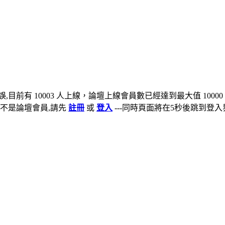
,目前有 10003 人上線，論壇上線會員數已經達到最大值 10000
不是論壇會員,請先
註冊
或
登入
---同時頁面將在5秒後跳到登入