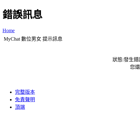
錯誤訊息
Home
MyChat 數位男女 提示訊息
狀態:發生錯誤
您還
完整版本
免責聲明
頂端