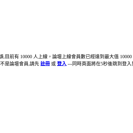
,目前有 10000 人上線，論壇上線會員數已經達到最大值 10000
不是論壇會員,請先
註冊
或
登入
---同時頁面將在5秒後跳到登入