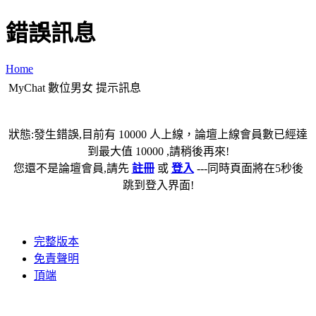
錯誤訊息
Home
MyChat 數位男女 提示訊息
狀態:發生錯誤,目前有 10000 人上線，論壇上線會員數已經達
到最大值 10000 ,請稍後再來!
您還不是論壇會員,請先
註冊
或
登入
---同時頁面將在5秒後
跳到登入界面!
完整版本
免責聲明
頂端