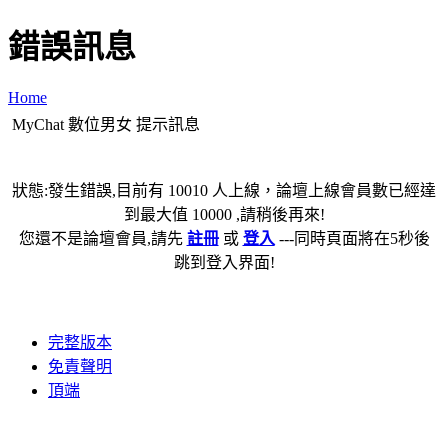
錯誤訊息
Home
MyChat 數位男女 提示訊息
狀態:發生錯誤,目前有 10010 人上線，論壇上線會員數已經達
到最大值 10000 ,請稍後再來!
您還不是論壇會員,請先
註冊
或
登入
---同時頁面將在5秒後
跳到登入界面!
完整版本
免責聲明
頂端