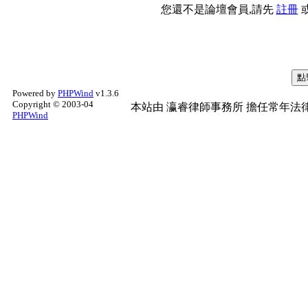
您還不是論壇會員,請先
註冊
Powered by
PHPWind
v1.3.6
Copyright © 2003-04
本站由
瀛睿律師事務所
擔任常年法律
PHPWind