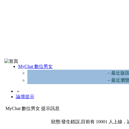
MyChat 數位男女
－最近版
－最近瀏
»
論壇提示
MyChat 數位男女 提示訊息
狀態:發生錯誤,目前有 10001 人上線