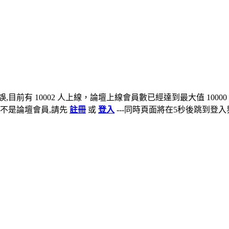
,目前有 10002 人上線，論壇上線會員數已經達到最大值 10000
不是論壇會員,請先
註冊
或
登入
---同時頁面將在5秒後跳到登入