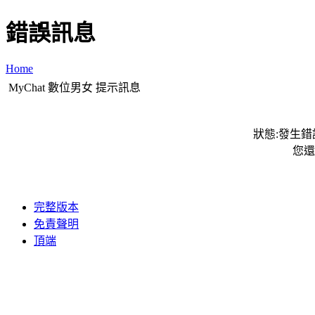
錯誤訊息
Home
MyChat 數位男女 提示訊息
狀態:發生錯誤
您還
完整版本
免責聲明
頂端