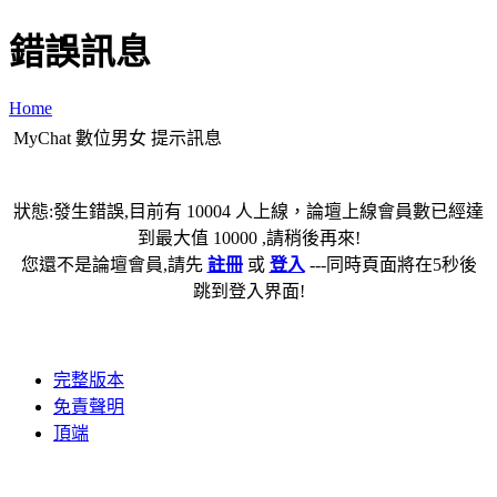
錯誤訊息
Home
MyChat 數位男女 提示訊息
狀態:發生錯誤,目前有 10004 人上線，論壇上線會員數已經達
到最大值 10000 ,請稍後再來!
您還不是論壇會員,請先
註冊
或
登入
---同時頁面將在5秒後
跳到登入界面!
完整版本
免責聲明
頂端