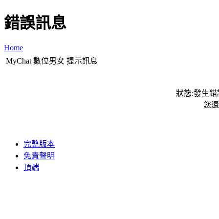
錯誤訊息
Home
MyChat 數位男女 提示訊息
狀態:發生錯誤
您還
完整版本
免責聲明
頂端