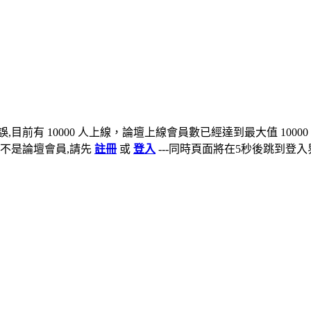
,目前有 10000 人上線，論壇上線會員數已經達到最大值 10000
不是論壇會員,請先
註冊
或
登入
---同時頁面將在5秒後跳到登入