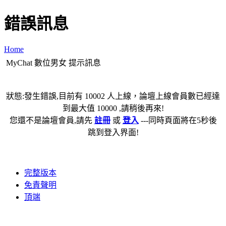
錯誤訊息
Home
MyChat 數位男女 提示訊息
狀態:發生錯誤,目前有 10002 人上線，論壇上線會員數已經達
到最大值 10000 ,請稍後再來!
您還不是論壇會員,請先
註冊
或
登入
---同時頁面將在5秒後
跳到登入界面!
完整版本
免責聲明
頂端