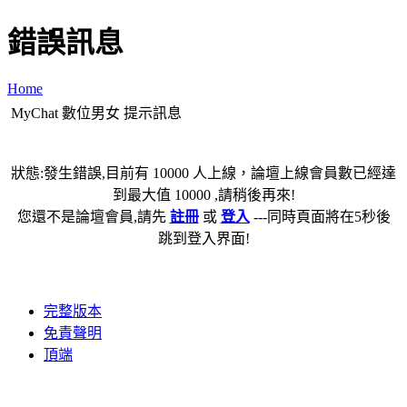
錯誤訊息
Home
MyChat 數位男女 提示訊息
狀態:發生錯誤,目前有 10000 人上線，論壇上線會員數已經達
到最大值 10000 ,請稍後再來!
您還不是論壇會員,請先
註冊
或
登入
---同時頁面將在5秒後
跳到登入界面!
完整版本
免責聲明
頂端