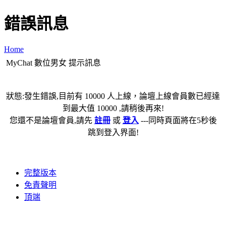
錯誤訊息
Home
MyChat 數位男女 提示訊息
狀態:發生錯誤,目前有 10000 人上線，論壇上線會員數已經達
到最大值 10000 ,請稍後再來!
您還不是論壇會員,請先
註冊
或
登入
---同時頁面將在5秒後
跳到登入界面!
完整版本
免責聲明
頂端