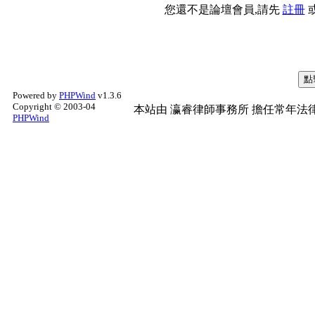
您還不是論壇會員,請先
註冊
Powered by
PHPWind
v1.3.6
Copyright © 2003-04
本站由
瀛睿律師事務所
擔任常年法律
PHPWind